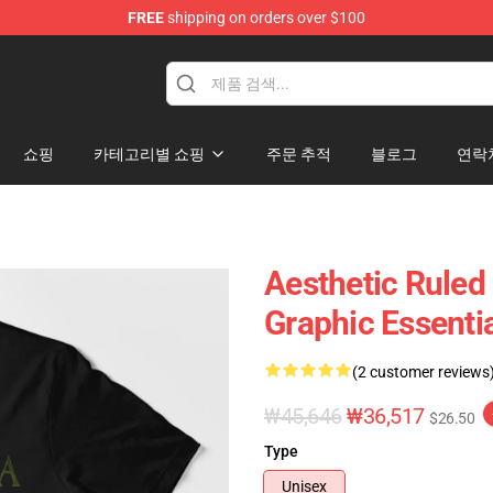
FREE
shipping on orders over $100
쇼핑
카테고리별 쇼핑
주문 추적
블로그
연락
Aesthetic Ruled
Graphic Essentia
(2 customer reviews
₩45,646
₩36,517
$26.50
Type
Unisex