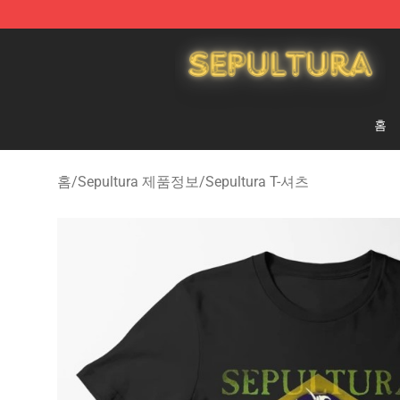
Sepultura Store - Official Sepultura Merchandise Shop
홈
홈
/
Sepultura 제품정보
/
Sepultura T-셔츠