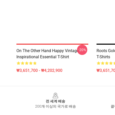
-20%
On The Other Hand Happy Vintage
Roots Gol
Inspirational Essential T-Shirt
T-Shirts
₩3,651,700 - ₩4,202,900
₩3,651,70
Footer
전 세계 배송
200개 이상의 국가로 배송
클