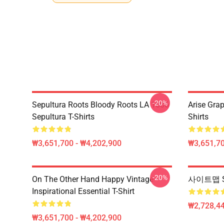
-20%
Sepultura Roots Bloody Roots LA 1606
Arise Gra
Sepultura T-Shirts
Shirts
₩3,651,700 - ₩4,202,900
₩3,651,70
-20%
On The Other Hand Happy Vintage
사이트맵 Se
Inspirational Essential T-Shirt
₩2,728,44
₩3,651,700 - ₩4,202,900