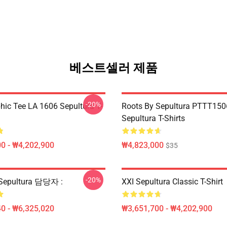
베스트셀러 제품
-20%
phic Tee LA 1606 Sepultura T-
Roots By Sepultura PTTT15
Sepultura T-Shirts
0 - ₩4,202,900
₩4,823,000
$35
-20%
pultura 담당자 :
XXI Sepultura Classic T-Shirt
0 - ₩6,325,020
₩3,651,700 - ₩4,202,900