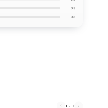
0%
0%
1
/
1