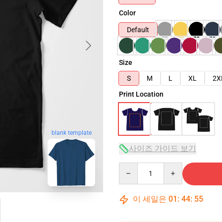
Color
Default
Size
S
M
L
XL
2X
Print Location
blank template
사이즈 가이드 보기
Quantity
이 세일은
01
:
44
:
54