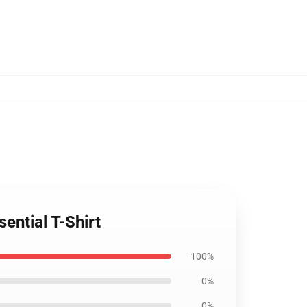
ential T-Shirt
100%
0%
0%