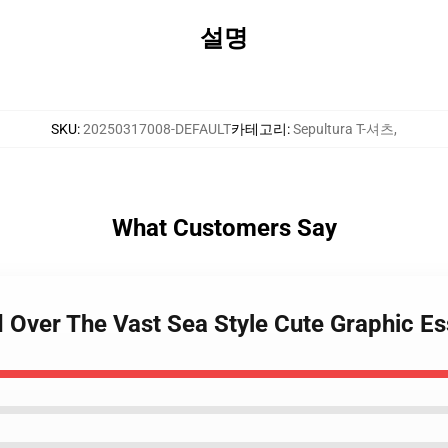
설명
SKU
:
20250317008-DEFAULT
카테고리
:
Sepultura T-셔츠
,
What Customers Say
d Over The Vast Sea Style Cute Graphic Ess