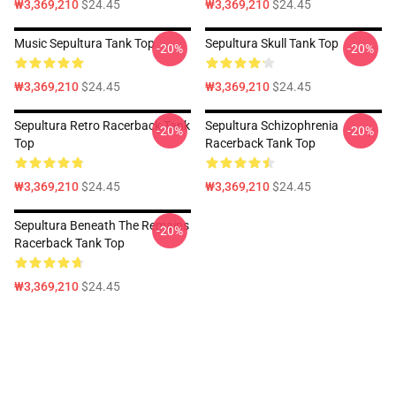
₩3,369,210
$24.45
₩3,369,210
$24.45
Music Sepultura Tank Top
Sepultura Skull Tank Top
-20%
-20%
₩3,369,210
$24.45
₩3,369,210
$24.45
Sepultura Retro Racerback Tank
Sepultura Schizophrenia
-20%
-20%
Top
Racerback Tank Top
₩3,369,210
$24.45
₩3,369,210
$24.45
Sepultura Beneath The Remains
-20%
Racerback Tank Top
₩3,369,210
$24.45