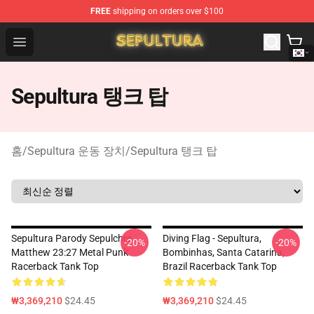
FREE
shipping on orders over $100
Sepultura Store - Official Sepultura Merchandise Shop
Open menu
Sepultura 탱크 탑
홈
/
Sepultura 운동 장치
/
Sepultura 탱크 탑
Sepultura Parody Sepulchre
Diving Flag - Sepultura,
-20%
-20%
Matthew 23:27 Metal Punk
Bombinhas, Santa Catarina,
Racerback Tank Top
Brazil Racerback Tank Top
₩3,369,210
$24.45
₩3,369,210
$24.45