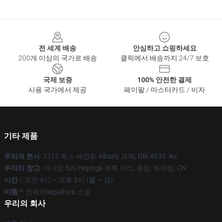
Footer
전 세계 배송
안심하고 쇼핑하세요
200개 이상의 국가로 배송
클릭에서 배송까지 24/7 보호
국제 보증
100% 안전한 결제
사용 국가에서 제공
페이팔 / 마스터카드 / 비자
기타 제품
우리의 본사
: 1217 옥스 세인트 Albany 크릭, Qld 4035, Au
우리의 창고
: 아니오 5의 Hepingli 북쪽 거리, 충칭, 베이징, CN
시간 :
: 오전 9시 ~ 오후 5시 (월 ~ 금)
이름 *
: 연락처sepultura.쇼핑
우리의 회사