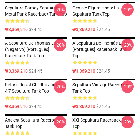
Sepultura Parody Septuagint
Genio Y Figura Haste La
-20%
-20%
Metal Punk Racerback Tank Top
Sepultura Tank Top
₩3,369,210
$24.45
₩3,369,210
$24.45
A Sepultura De Thomás Luíz
A Sepultura De Thomás Luíz
-20%
-20%
(negativo) [Português]
[Português] Racerback Tank
Racerback Tank Top
Top
₩3,369,210
$24.45
₩3,369,210
$24.45
Refuse Resist Chi Rho James
Sepultura Vintage Racerback
-20%
-20%
4:7 Sepultura Tank Top
Tank Top
₩3,369,210
$24.45
₩3,369,210
$24.45
Ancient Sepultura Racerback
XXI Sepultura Racerback Tank
-20%
-20%
Tank Top
Top