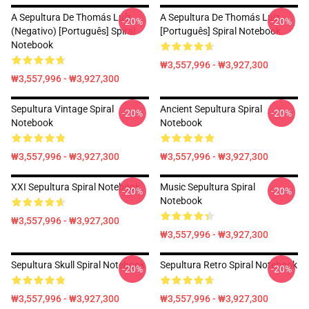
A Sepultura De Thomás Luíz
A Sepultura De Thomás Luíz
-20%
-20%
(negativo) [Português] Spiral
[Português] Spiral Notebook
Notebook
₩3,557,996 - ₩3,927,300
₩3,557,996 - ₩3,927,300
Sepultura Vintage Spiral
Ancient Sepultura Spiral
-20%
-20%
Notebook
Notebook
₩3,557,996 - ₩3,927,300
₩3,557,996 - ₩3,927,300
XXI Sepultura Spiral Notebook
Music Sepultura Spiral
-20%
-20%
Notebook
₩3,557,996 - ₩3,927,300
₩3,557,996 - ₩3,927,300
Sepultura Skull Spiral Notebook
Sepultura Retro Spiral Notebook
-20%
-20%
₩3,557,996 - ₩3,927,300
₩3,557,996 - ₩3,927,300