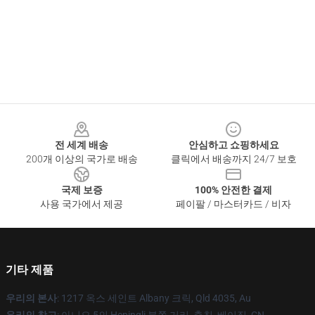
Footer
전 세계 배송
안심하고 쇼핑하세요
200개 이상의 국가로 배송
클릭에서 배송까지 24/7 보호
국제 보증
100% 안전한 결제
사용 국가에서 제공
페이팔 / 마스터카드 / 비자
기타 제품
우리의 본사
: 1217 옥스 세인트 Albany 크릭, Qld 4035, Au