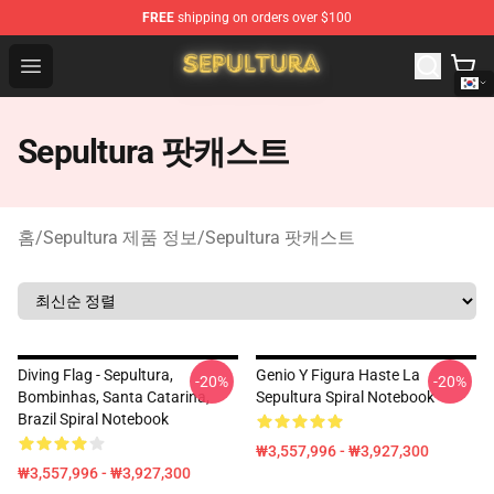
FREE
shipping on orders over $100
Sepultura Store - Official Sepultura Merchandise Shop
Open menu
Sepultura 팟캐스트
홈
/
Sepultura 제품 정보
/
Sepultura 팟캐스트
Diving Flag - Sepultura,
Genio Y Figura Haste La
-20%
-20%
Bombinhas, Santa Catarina,
Sepultura Spiral Notebook
Brazil Spiral Notebook
₩3,557,996 - ₩3,927,300
₩3,557,996 - ₩3,927,300