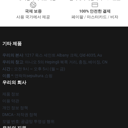
국제 보증
100% 안전한 결제
사용 국가에서 제공
페이팔 / 마스터카드 / 비자
기타 제품
우리의 본사
: 1217 옥스 세인트 Albany 크릭, Qld 4035, Au
우리의 창고
: 아니오 5의 Hepingli 북쪽 거리, 충칭, 베이징, CN
시간 :
: 오전 9시 ~ 오후 5시 (월 ~ 금)
이름 *
: 연락처sepultura.쇼핑
우리의 회사
제품 정보
이용 약관
개인 정보 정책
DMCA - 저작권 정책
모델 번호: 공급망 투명성 행위