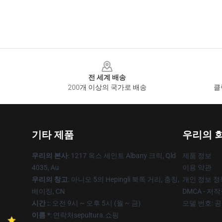
Footer
전 세계 배송
200개 이상의 국가로 배송
클
기타 제품
우리의 
우리의 본사
: 1217 옥스 세인트 Albany 크릭, Qld
제품 정보
4035, Au
이용 약관
우리의 창고
: 아니오 5의 Hepingli 북쪽 거리, 충칭,
개인 정보 정
베이징, CN
DMCA - 저
시간 :
: 오전 9시 ~ 오후 5시 (월 ~ 금)
모델 번호: 
이름 *
: 연락처sepultura.쇼핑