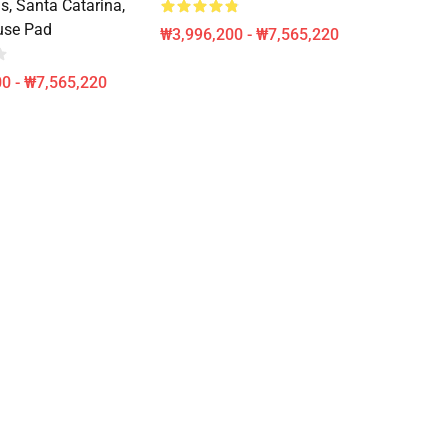
, Santa Catarina,
use Pad
₩3,996,200 - ₩7,565,220
0 - ₩7,565,220