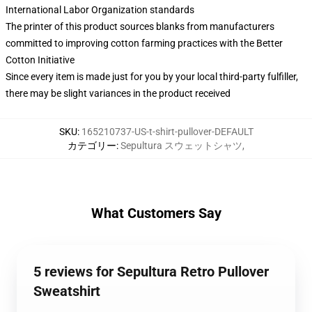
International Labor Organization standards
The printer of this product sources blanks from manufacturers
committed to improving cotton farming practices with the Better
Cotton Initiative
Since every item is made just for you by your local third-party fulfiller,
there may be slight variances in the product received
SKU
:
165210737-US-t-shirt-pullover-DEFAULT
カテゴリー
:
Sepultura スウェットシャツ
,
What Customers Say
5 reviews for Sepultura Retro Pullover
Sweatshirt