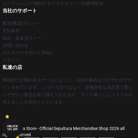
カリフォルニアSB657: サプライチェーンの透明性法
当社のサポート
配送&配送ポリシー
支払条件
返品・返金ポリシー
お問い合わせ
カスタマーサポート(FAQ)
スタッフ
私達の店
情熱的で才能のあるチームによって、当社の製品はそれぞれがデザ
インされています。 ショーだけではなく、多種多様な高品質で美し
いデザイン製品を取り揃えております。 日々の暮らしにスタイルを
添えることを目的としています。
UNLOCK
© Sepultura Store - Official Sepultura Merchandise Shop 2026 all
10% OFF
rights reserved