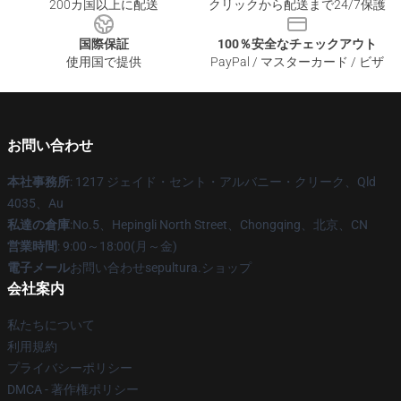
200カ国以上に配送
クリックから配送まで24/7保護
国際保証
100％安全なチェックアウト
使用国で提供
PayPal / マスターカード / ビザ
お問い合わせ
本社事務所
: 1217 ジェイド・セント・アルバニー・クリーク、Qld
4035、Au
私達の倉庫
:No.5、Hepingli North Street、Chongqing、北京、CN
営業時間
: 9:00～18:00(月～金)
電子メール
お問い合わせsepultura.ショップ
会社案内
私たちについて
利用規約
プライバシーポリシー
DMCA - 著作権ポリシー