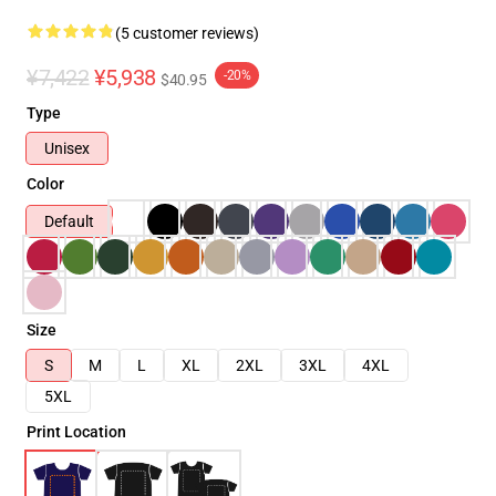
(5 customer reviews)
¥7,422
¥5,938
-20%
$40.95
Type
Unisex
Color
Default
Size
S
M
L
XL
2XL
3XL
4XL
5XL
Print Location