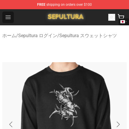
FREE
shipping on orders over $100
Sepultura Store - Official Sepultura Merchandise Shop
Open menu
ホーム
/
Sepultura ログイン
/
Sepultura スウェットシャツ