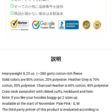
すべての小包に追跡番号を提供
商品が届かない場合は全額返金
説明
Heavyweight 8.25 oz. (~280 gsm) cotton-rich fleece
Solid colors are 80% cotton, 20% polyester. Heather Grey is 70%
cotton, 30% polyester. Charcoal Heather is 60% cotton, 40% polyester
Crew neck sweatshirt with ribbed cuffs, neckband and hem
Note: If you like your hoodies baggy go 2 sizes up
Available at the start of November: Pale Pink - S, M
The third party printer of this product is evaluated according to