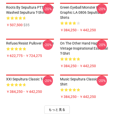
Roots By Sepultura PTTT1506
Green Eyeball Monster Black
-20%
-20%
Washed Sepultura T-Shirts
Graphic LA 0806 Sepultura T-
Shirts
￥507,500
$35
￥384,250 - ￥442,250
Refuse/Resist Pullover Hoodie
On The Other Hand Happy
-20%
-20%
Vintage Inspirational Essential
T-Shirt
￥622,775 - ￥724,275
￥384,250 - ￥442,250
XXI Sepultura Classic T-Shirt
Music Sepultura Classic T-
-20%
-20%
Shirt
￥384,250 - ￥442,250
￥384,250 - ￥442,250
もっと見る