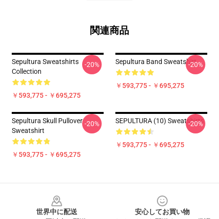
関連商品
Sepultura Sweatshirts
Sepultura Band Sweatshirt
-20%
-20%
Collection
￥593,775 - ￥695,275
￥593,775 - ￥695,275
Sepultura Skull Pullover
SEPULTURA (10) Sweatshirts
-20%
-20%
Sweatshirt
￥593,775 - ￥695,275
￥593,775 - ￥695,275
Footer
世界中に配送
安心してお買い物