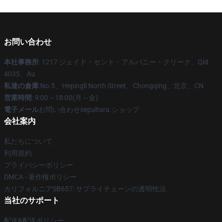
お問い合わせ
本社事務所
: 1217 ジェイド・セント・アルバニー・クリーク、Qld
4035、Au
私達の倉庫
:No.5、Hepingli North Street、Chongqing、北京、CN
営業時間
: 9:00～18:00(月～金)
電子メール
お問い合わせsepultura.ショップ
会社案内
私たちについて
利用規約
プライバシーポリシー
DMCA - 著作権ポリシー
カリフォルニアSB657: サプライチェーンの透明性法
当社のサポート
配送&配送ポリシー