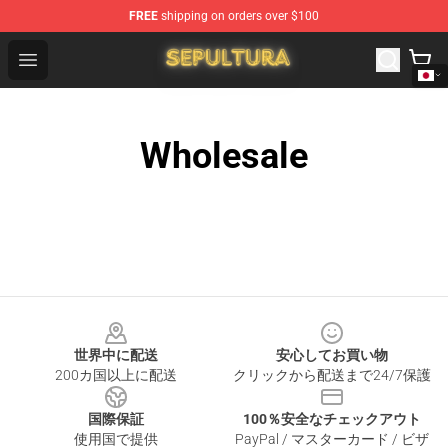
FREE
shipping on orders over $100
Sepultura Store - Official Sepultura Merchandise Shop
Open menu
Wholesale
Footer
世界中に配送
安心してお買い物
200カ国以上に配送
クリックから配送まで24/7保護
国際保証
100％安全なチェックアウト
使用国で提供
PayPal / マスターカード / ビザ