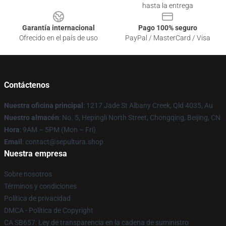
hasta la entrega
Garantía internacional
Pago 100% seguro
Ofrecido en el país de uso
PayPal / MasterCard / Visa
Contáctenos
Nuestra oficina principal
: 1217 Jade St Albany Creek, Qld 4035, Au
Nuestro almacén
: No. 5, Hepingli North Street, Chongqing, Beijing, CN
Hora
: 9AM – 5PM (Mon – Fri)
Email
: contact@sepultura.shop
Nuestra empresa
Sobre nosotros
Términos y condiciones
Política de privacidad
DMCA - Política de Copyright
CA SB657: Ley de transparencia en la cadena de suministro