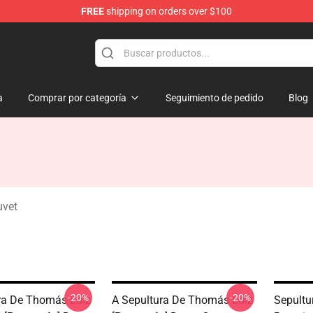
FREE
shipping on orders over $100
a
Comprar por categoría
Seguimiento de pedido
Blog
uvet
-20%
-20%
ra De Thomás Luíz
A Sepultura De Thomás Luíz
Sepultu