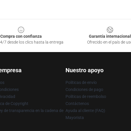
Compra con confianza
Garantía internacional
4/7 desde los clics hasta la entrega
Ofrecido en el país de us
 empresa
Nuestro apoyo
ros
Políticas de envío
ondiciones
Condiciones de pago
rivacidad
Políticas de reembolso
ica de Copyright
Contáctenos
y de transparencia en la cadena de
Ayuda al cliente (FAQ)
Mayorista