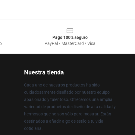
Pago 100% seguro
o
PayPal / MasterCard / Visa
Nuestra tienda
Cada uno de nuestros productos ha sido
cuidadosamente diseñado por nuestro equipo
apasionado y talentoso. Ofrecemos una amplia
variedad de productos de diseño de alta calidad y
hermosos que no son sólo para mostrar. Están
destinados a añadir algo de estilo a tu vida
cotidiana.