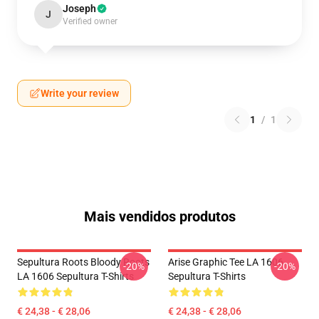
Joseph
J
Verified owner
Write your review
1
/
1
Mais vendidos produtos
Sepultura Roots Bloody Roots
Arise Graphic Tee LA 1606
-20%
-20%
LA 1606 Sepultura T-Shirts
Sepultura T-Shirts
€ 24,38 - € 28,06
€ 24,38 - € 28,06