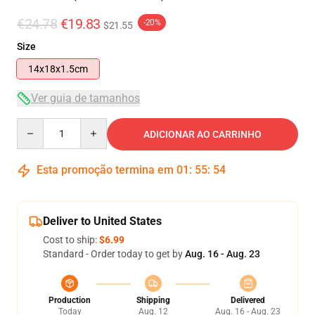
€24.78
€19.83
-20%
$21.55
Size
14x18x1.5cm
Ver guia de tamanhos
Quantity
ADICIONAR AO CARRINHO
Esta promoção termina em
01
:
55
:
54
Deliver to United States
Cost to ship:
$6.99
Standard - Order today to get by
Aug. 16 - Aug. 23
Production
Shipping
Delivered
Today
Aug. 12
Aug. 16 - Aug. 23