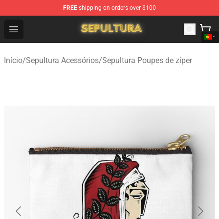
FREE
shipping on orders over $100
Sepultura Store - Official Sepultura Merchandise Shop
Open menu
Início
/
Sepultura Acessórios
/
Sepultura Poupes de zíper