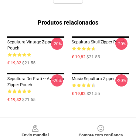
Produtos relacionados
Sepultura Vintage Zipper
Sepultura Skull Zipper Pouch
-20%
-20%
Pouch
€ 19,82
$21.55
€ 19,82
$21.55
Sepultura Dei Frati ~ Avigliana
Music Sepultura Zipper Pouch
-20%
-20%
Zipper Pouch
€ 19,82
$21.55
€ 19,82
$21.55
Footer
Envio mundial
Compre com confiança