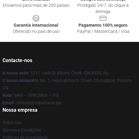
Enviamos para mais de 200 países
Protegido 24/7, do clique à
entrega
Garantia internacional
Pagamento 100% seguro
Oferecido no país de uso
PayPal / MasterCard / Visa
Contacte-nos
A nossa sede
: 1217 Jade St Albany Creek, Qld 4035, Au
O nosso armazém
: No. 5, Hepingli North Street, Chongqing, Pequim,
CN
Hour
: 9AM – 5PM (Mon – Fri)
Email
: contato@sepulturaLoja
Nossa empresa
Sobre nós
Termos e Condições
Políticas de privacidade