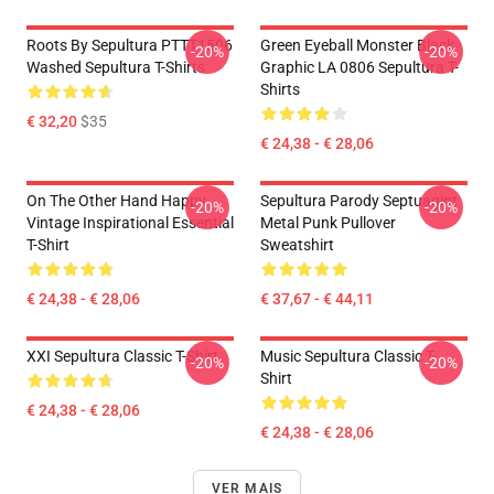
Roots By Sepultura PTTT1506
Green Eyeball Monster Black
-20%
-20%
Washed Sepultura T-Shirts
Graphic LA 0806 Sepultura T-
Shirts
€ 32,20
$35
€ 24,38 - € 28,06
On The Other Hand Happy
Sepultura Parody Septuagint
-20%
-20%
Vintage Inspirational Essential
Metal Punk Pullover
T-Shirt
Sweatshirt
€ 24,38 - € 28,06
€ 37,67 - € 44,11
XXI Sepultura Classic T-Shirt
Music Sepultura Classic T-
-20%
-20%
Shirt
€ 24,38 - € 28,06
€ 24,38 - € 28,06
VER MAIS