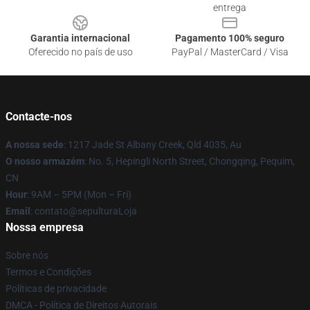
entrega
Garantia internacional
Pagamento 100% seguro
Oferecido no país de uso
PayPal / MasterCard / Visa
Contacte-nos
A nossa sede
: 1217 Jade St Albany Creek, Qld 4035, Au
O nosso armazém
: No. 5, Hepingli North Street, Chongqing, Pequim,
CN
Hour
: 9AM – 5PM (Mon – Fri)
Email
: contato@sepulturaLoja
Nossa empresa
Sobre nós
Termos e Condições
Políticas de privacidade
DMCA - Política de Direitos Autorais