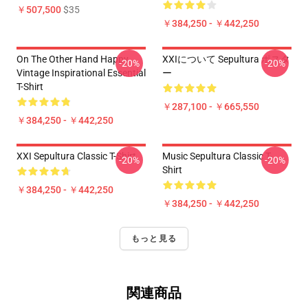
￥507,500
$35
￥384,250 - ￥442,250
On The Other Hand Happy
XXIについて Sepultura ポスタ
-20%
-20%
Vintage Inspirational Essential
ー
T-Shirt
￥287,100 - ￥665,550
￥384,250 - ￥442,250
XXI Sepultura Classic T-Shirt
Music Sepultura Classic T-
-20%
-20%
Shirt
￥384,250 - ￥442,250
￥384,250 - ￥442,250
もっと見る
関連商品