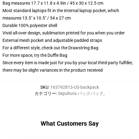
Bag measures 17.7 x 11.8 x 4.9in / 45 x 30 x 12.5 cm
Most standard laptops fit in the internal laptop pocket, which
measures 13.5" x 10.5" / 34 x 27 cm
Durable 100% polyester shell
Vivid all-over design, sublimation printed for you when you order
External mesh pocket and adjustable padded straps
For a different style, check out the Drawstring Bag
For more space, try the Duffle Bag
Since every item is made just for you by your local third-party fulfiller,
there may be slight variances in the product received
SKU
:
163792813-US-backpack
カテゴリー
:
Sepultura バックパック
,
What Customers Say