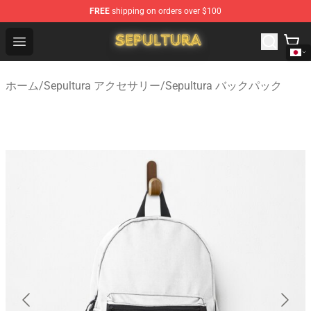
FREE
shipping on orders over $100
Sepultura Store - Official Sepultura Merchandise Shop
Open menu
ホーム
/
Sepultura アクセサリー
/
Sepultura バックパック