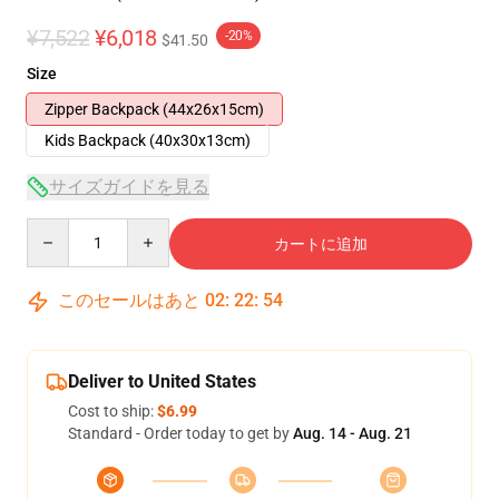
¥7,522
¥6,018
-20%
$41.50
Size
Zipper Backpack (44x26x15cm)
Kids Backpack (40x30x13cm)
サイズガイドを見る
Quantity
カートに追加
このセールはあと
02
:
22
:
53
Deliver to United States
Cost to ship:
$6.99
Standard - Order today to get by
Aug. 14 - Aug. 21