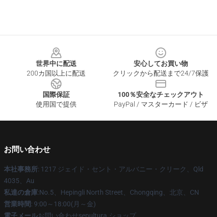
Footer
世界中に配送
安心してお買い物
200カ国以上に配送
クリックから配送まで24/7保護
国際保証
100％安全なチェックアウト
使用国で提供
PayPal / マスターカード / ビザ
お問い合わせ
本社事務所
: 1217 ジェイド・セント・アルバニー・クリーク、Qld
4035、Au
私達の倉庫
:No.5、Hepingli North Street、Chongqing、北京、CN
営業時間
: 9:00～18:00(月～金)
電子メール
お問い合わせsepultura.ショップ