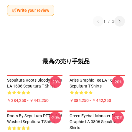
Write your review
1
/
2
最高の売り手製品
Sepultura Roots Bloody Roots
Arise Graphic Tee LA 1606
-20%
-20%
LA 1606 Sepultura T-Shirts
Sepultura T-Shirts
￥384,250 - ￥442,250
￥384,250 - ￥442,250
Roots By Sepultura PTTT1506
Green Eyeball Monster Black
-20%
-20%
Washed Sepultura T-Shirts
Graphic LA 0806 Sepultura T-
Shirts