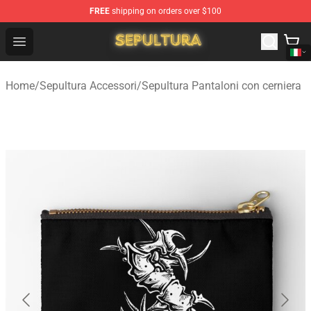
FREE
shipping on orders over $100
Sepultura Store - Official Sepultura Merchandise Shop
Open menu
Home
/
Sepultura Accessori
/
Sepultura Pantaloni con cerniera