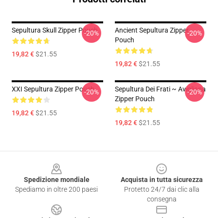
Sepultura Skull Zipper Pouch
Ancient Sepultura Zipper
-20%
-20%
Pouch
19,82 €
$21.55
19,82 €
$21.55
XXI Sepultura Zipper Pouch
Sepultura Dei Frati ~ Avigliana
-20%
-20%
Zipper Pouch
19,82 €
$21.55
19,82 €
$21.55
Footer
Spedizione mondiale
Acquista in tutta sicurezza
Spediamo in oltre 200 paesi
Protetto 24/7 dai clic alla
consegna