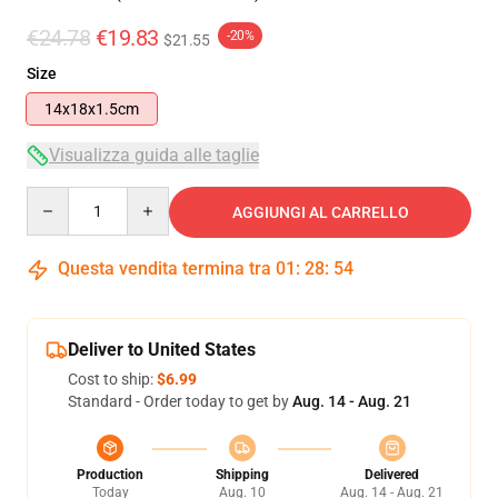
€24.78
€19.83
-20%
$21.55
Size
14x18x1.5cm
Visualizza guida alle taglie
Quantity
AGGIUNGI AL CARRELLO
Questa vendita termina tra
01
:
28
:
53
Deliver to United States
Cost to ship:
$6.99
Standard - Order today to get by
Aug. 14 - Aug. 21
Production
Shipping
Delivered
Today
Aug. 10
Aug. 14 - Aug. 21