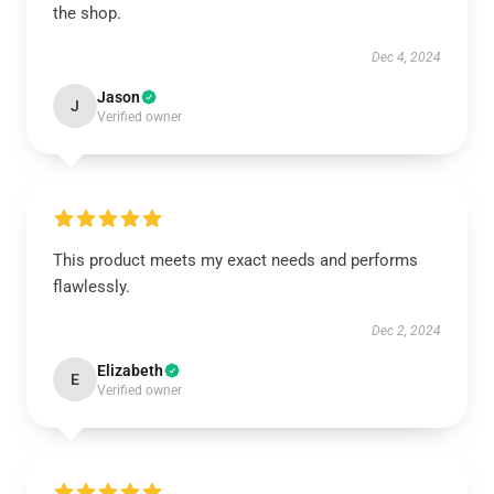
the shop.
Dec 4, 2024
Jason
J
Verified owner
This product meets my exact needs and performs
flawlessly.
Dec 2, 2024
Elizabeth
E
Verified owner