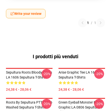
Write your review
1
/
1
I prodotti più venduti
Sepultura Roots Bloody Roots
Arise Graphic Tee LA 1606
-20%
-20%
LA 1606 Sepultura T-Shirts
Sepultura T-Shirts
24,38 € - 28,06 €
24,38 € - 28,06 €
Roots By Sepultura PTTT1506
Green Eyeball Monster Black
-20%
-20%
Washed Sepultura T-Shirts
Graphic LA 0806 Sepultura T-