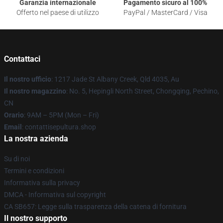
Garanzia internazionale
Pagamento sicuro al 100%
Offerto nel paese di utilizzo
PayPal / MasterCard / Visa
Contattaci
Il nostro ufficio
: 1217 Jade St Albany Creek, Qld 4035, Au
Il nostro magazzino
: No. 5, Hepingli North Street, Chongqing, Pechino,
CN
Orario
: 9AM – 5PM (Mon – Fri)
Email
: contattisepultura.shop
La nostra azienda
Su di noi
Termini e condizioni
Informativa sulla privacy
DMCA - Informativa sul copyright
CA SB657: Legge sulla trasparenza della catena di fornitura
Il nostro supporto